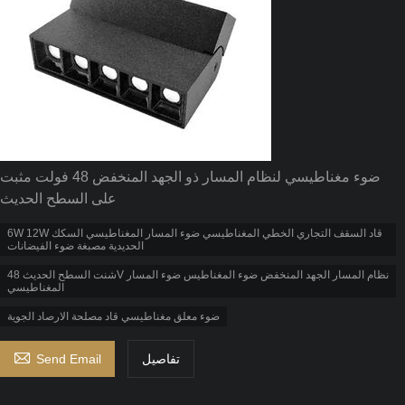
ضوء مغناطيسي لنظام المسار ذو الجهد المنخفض 48 فولت مثبت
على السطح الحديث
6W 12W قاد السقف التجاري الخطي المغناطيسي ضوء المسار المغناطيسي السكك
الحديدية مصبغة ضوء الفيضانات
شنت السطح الحديث 48V نظام المسار الجهد المنخفض ضوء المغناطيس ضوء المسار
المغناطيسي
ضوء معلق مغناطيسي قاد مصلحة الارصاد الجوية

تفاصيل
Send Email