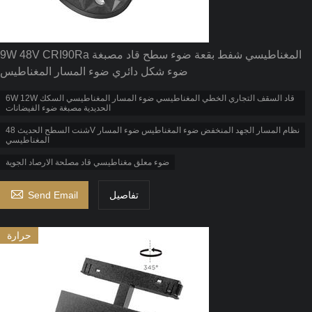
9W 48V CRI90Ra المغناطيسي شفط بقعة ضوء سطح قاد مصبغة
ضوء شكل دائري ضوء المسار المغناطيس
6W 12W قاد السقف التجاري الخطي المغناطيسي ضوء المسار المغناطيسي السكك
الحديدية مصبغة ضوء الفيضانات
شنت السطح الحديث 48V نظام المسار الجهد المنخفض ضوء المغناطيس ضوء المسار
المغناطيسي
ضوء معلق مغناطيسي قاد مصلحة الارصاد الجوية

تفاصيل
Send Email
حرارة