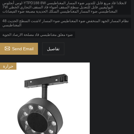
لوس أنجلوس-YTPD188 8W لانجلادا قاد مربع قابل للتدوير ضوء المسار المغناطيسي
7W البوليفيين قابل للتعديل سطح السقف أضواء قاد السقف التجاري الخطي
المغناطيسي ضوء المسار المغناطيسي السكك الحديدية مصبغة ضوء الفيضانات
شنت السطح الحديث 48V نظام المسار الجهد المنخفض ضوء المغناطيس ضوء المسار
المغناطيسي
ضوء معلق مغناطيسي قاد مصلحة الارصاد الجوية

تفاصيل
Send Email
حرارة