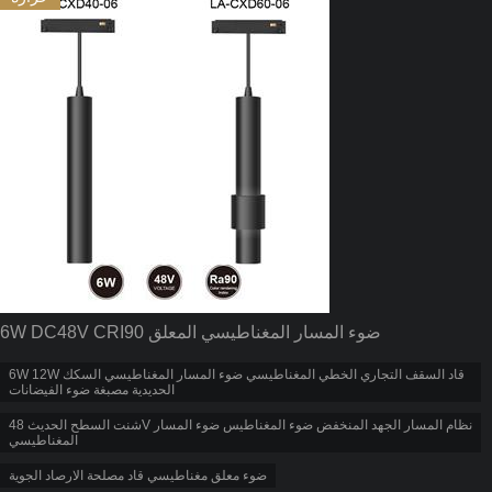
6W DC48V CRI90 ضوء المسار المغناطيسي المعلق
6W 12W قاد السقف التجاري الخطي المغناطيسي ضوء المسار المغناطيسي السكك
الحديدية مصبغة ضوء الفيضانات
شنت السطح الحديث 48V نظام المسار الجهد المنخفض ضوء المغناطيس ضوء المسار
المغناطيسي
ضوء معلق مغناطيسي قاد مصلحة الارصاد الجوية