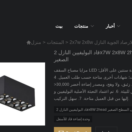
أخبار
منتجات
بيت
لارصاد الجوية النازل
>
المنتجات
>
منزل

قاد البوليفيين النازل 2x7W 2x8W 2head مصباح السقف قاد المثبت على السطح
الصغير
مزايا مصباح السقف LED الخاص بنا: 1. التسليم السريع والسعر المعقول. 2. ضمان لمدة سنتين على الأقل؛
3. سي & بنفايات؛ شهادات أخرى متاحة حسب طلب العميل. 4.Energy savings of up to 80%,Long life
>30,000 ساعة؛ 5. لا يوجد إشعاع للأشعة فوق البنفسجية، ولا يوجد زئبق، ولا وهج، ومصدر إضاءة أخضر
وصديق للبيئة. 6. تم اعتماد التعبئة الأصلية البوليفيين وCREE وBridgelux وCitizen. العلامة التجارية المشار
إليها من قبل العميل متاحة. 7. سهل التركيب.
اد المثبت على السطح الصغير
وحدة إضاءة قاد للأسفل