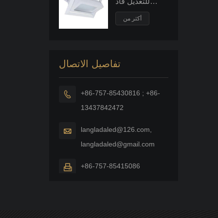
للتعديل قاد
النازل قوة كبيرة
راحة السقف
أكثر من
بقعة ضوء
الفيضانات
تفاصيل الاتصال
+86-757-85430816 ; +86-

13437842472
langladaled@126.com,

langladaled@gmail.com
+86-757-85415086
