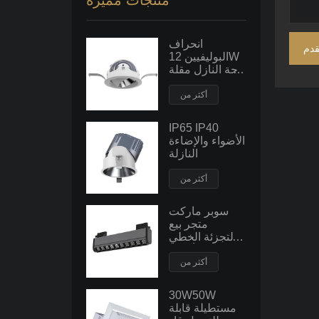
منتجات مميزة
انحراف
قدم
البوليفيين 12W
راحة النازل مقلة
العين
أكثر من
IP65 IP40
الأضواء والإضاءة
النازلة
أكثر من
سوبر ماركت
متجر بيع
بالتجزئة الخطي
قلادة الأضواء
أكثر من
30W50W
مستطيلة قابلة