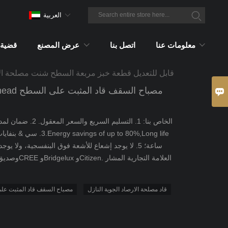
العربية
معلومات عنا
اتصل بنا
عرض المصنع
قضية
2x7w 2x8w قابل للتعديل قطعة خبز مربعة السطح شنت مصلحة ا

قاد مصلحة الارصاد الجوية النازل
قاد البوليفيين النازل 2x8W 2head مصباح السقف ق