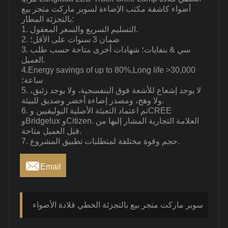
أضواء كاشفة مكتب الإضاءة لسوبر ماركت متجر بيع
بالتجزئة المطار:
1. التسليم السريع والسعر المعقول.
2. ضمان 3 سنوات على الأقل؛
3. سي & بنفايات؛ شهادات أخرى متاحة حسب طلب
العميل.
4.Energy savings of up to 80%,Long life >30,000
ساعة؛
5. لا يوجد إشعاع للأشعة فوق البنفسجية، ولا يوجد زئبق،
ولا وهج، ومصدر إضاءة أخضر وصديق للبيئة.
6. تم اعتماد التعبئة الأصلية البوليفيين وCREE
وBridgelux وCitizen. العلامة التجارية المشار إليها من
قبل العميل متاحة.
7. حجم وقوة مختلفة لمتطلبات تطبيق المشروع.

Email
سوبر ماركت متجر بيع بالتجزئة الخطي قلادة الأضواء