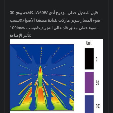
مكافحة وهج 30W60W قابل للتعديل خطي مزدوج أدى
ضوء المسار سوبر ماركت بقيادة مصبغة الأضواء&نبسب;
100lm/w ضوء خطي معلق قاد عالي التجويف&نبسب;
تأثير الإضاءة: