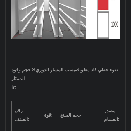
ضوء خطي قاد معلق&نبسب;
المسار الدوري
حجم وقوة S
الممتاز
ht
ية
مصدر
رقم
حجم المنتج:
قوة:
الصمام:
الصنف: