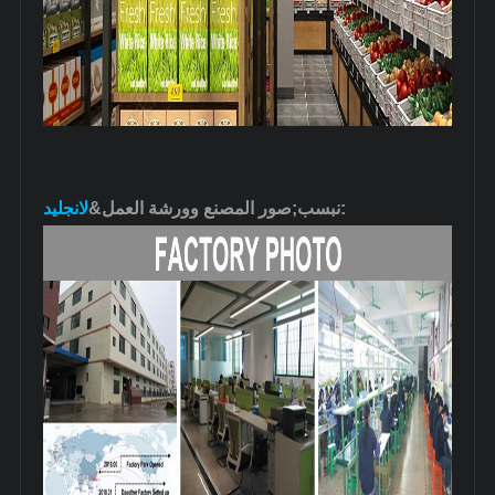
&نبسب;صور المصنع وورشة العمل:
لانجليد