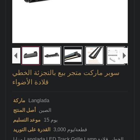
سوبر ماركت متجر بيع بالتجزئة الخطي
قلادة الأضواء
Langlada
ماركة
الصين
أصل المنتج
15 يوم
موعد التسليم
3,000 قطعة/يوم
القدرة على التوريد
مزايا Langlada LED Track Grille Lamp الخطي قلادة