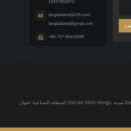
13437842472
langladaled@126.com,

langladaled@gmail.com
قدم
+86-757-85415086

عنوان :