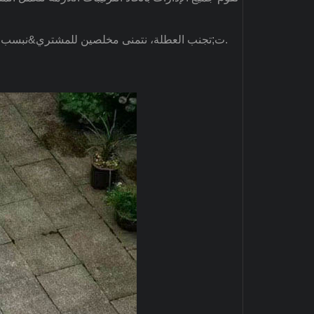
الممثلين وعملاء العلامة التجارية لتقديم جدول زمني جيد لخطة توزيع الطلبات.
ت
o تجنب العطلة، نتمنى مخلصين للمشتري&نبسب;