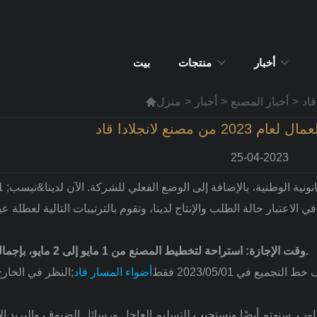
أخبار
منتجات
بيت
>
أخبار المصنع
>
أخبار
>
منزل

ن مصنع لانجلادا قاد
25-04-2023
ة القانونية الوطنية، بالإضافة إلى الوضع الفعلي للشركة. الآن لدينا&نبسب;
وقت الإجازة: استراحة لتخطيط المصنع من 1 مايو إلى 2 مايو، بإجمالي يومين.
أضواء المسار قاد
النظر في الخارج&نبسب;
لمناوب. سنهتم أيضًا ونستجيب للتسليم العاجل ورسائل الضيوف والبريد ال