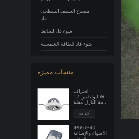
مصباح السقف السطحي
قاد
ضوء قاد للحائط
ضوء قاد للطاقة الشمسية
منتجات مميزة
انحراف
البوليفيين 12W
راحة النازل مقلة
العين
أكثر من
IP65 IP40
الأضواء والإضاءة
النازلة