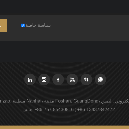
سياسة خاصة
ت






المنطقة الصناعية ShiLian ShiXi Hengji، مدينة Danzao، منطقة Nanhai، مدينة Foshan، GuangDong، الصين.
+86-757-85430816 ; +86-13437842472
هاتف :