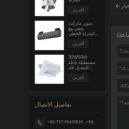
بار

أكثر من
سوبر ماركت
متجر بيع
بالتجزئة الخطي
قلادة الأضواء
أكثر من
30W50W
مستطيلة قابلة
للتعديل قاد
النازل قوة كبيرة
راحة السقف
أكثر من
بقعة ضوء
الفيضانات
تفاصيل الاتصال
+86-757-85430816 ; +86-
