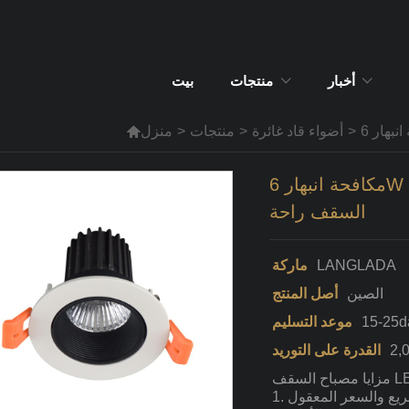
أخبار
منتجات
بيت
>
أضواء قاد غائرة
>
منتجات
>
منزل

مكافحة انبهار 6W 8W 10W 12W قاد بقعة ضوء
السقف راحة
LANGLADA
ماركة
الصين
أصل المنتج
15-25d
موعد التسليم
القدرة على التوريد