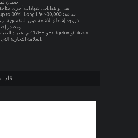
2. ضمان ل
3. سي و بنفايات. شهادات أخرى متاحة حسب طلب العميل.
4. Energy savings of up to 80%, Long life >30,000 ساعة؛
ومصدر إضاءة أخضر وصديق للبيئة.
العلامة التجارية التي أشار إليها العميل متاحة.
مكافحة انب