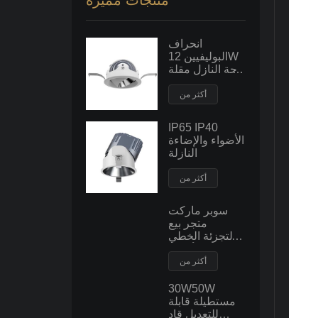
منتجات مميزة
انحراف
البوليفيين 12W
راحة النازل مقلة
العين
أكثر من
IP65 IP40
الأضواء والإضاءة
النازلة
أكثر من
سوبر ماركت
متجر بيع
بالتجزئة الخطي
قلادة الأضواء
أكثر من
30W50W
مستطيلة قابلة
للتعديل قاد