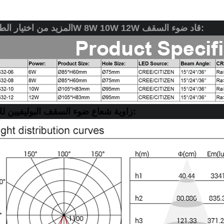
المزيد من اختيار الطاقة 6W 8W 10W 12W قاد ضوء السقف:
زاوية شعاع ضوء السقف البوليفيين للاختيار: