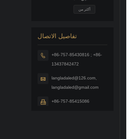
النازل قوة كبيرة
راحة السقف
أكثر من
بقعة ضوء
الفيضانات
تفاصيل الاتصال
+86-757-85430816 ; +86-

13437842472
langladaled@126.com,

langladaled@gmail.com
+86-757-85415086
