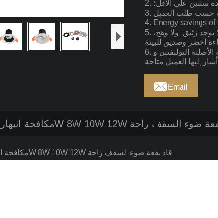
مدة سنتين على الأقل؛
5. لا يوجد إشعاع للأشعة فوق البنفسجية، ولا يوجد زئبق، ولا وهج،
6. تم اعتماد التعبئة الأصلية البوليفيين وCREE وBridgelux وCitizen.

Email
هار 6W 8W 10W 12W قاد بقعة ضوء السقف راحة
مكافحة انبهار 6W 8W 10W 12W قاد بقعة ضوء السقف راحة