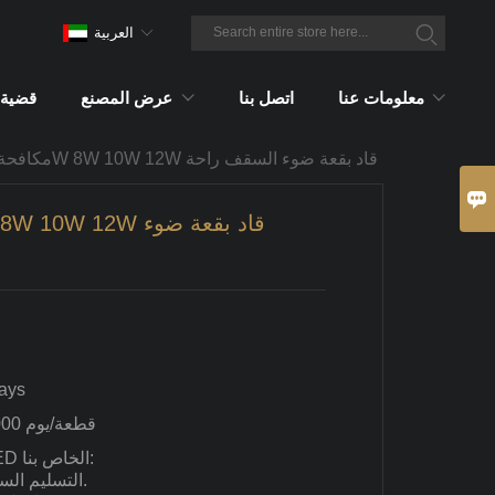
العربية
معلومات عنا
اتصل بنا
عرض المصنع
قضية
مكافحة انبهار 6W 8W 10W 12W قاد بقعة ضوء السقف راحة

ays
2,000 قطعة/يوم
مزايا مصباح السقف LED الخاص بنا:
1. التسليم السريع والسعر المعقول.