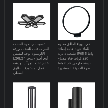
في الهواء الطلق مقاوم
تشوه أدى ضوء السقف
للماء جودة عالية إضاءة
المرآب قابل للتعديل ورقة
طبيعية دائرية IP65 5 واط
الألومنيوم لوحة لمقبس
220 فولت قناة مصباح
E26E27 أدى أضواء متجر
حديقة خارجي قاد 8 واط
خليج عالية للمرآب، ورشة
ضوء الحديقة المستديرة
عمل، مستودع، الطابق
السفلي