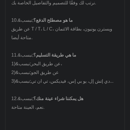
نرتب لك وفقًا للتصميم والتفاصيل الخاصة بك.
ما هو مصطلح الدفع؟
10.&نبسب;
عن طريق T / T، L / C، ويسترن يونيون، بطاقة الائتمان
متاحة أيضا.
ما هي طريقة التسليم؟
11.&نبسب;
عن طريق البحر،
1)&نبسب;
عن طريق الجو
2)&نبسب;
دي إتش إل، يو بي إس، فيديكس، تي ان تي...
3)&نبسب;
هل يمكننا شراء عينة منك؟
12.&نبسب;
نعم، العينة متاحة.