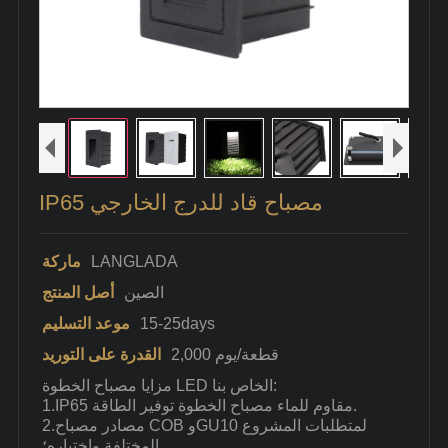
IP65 مصباح قاد للدرج الخارجي
LANGLADA
ماركة
الصين
أصل المنتج
15-25days
موعد التسليم
2,000 قطعة/يوم
القدرة على التوريد
مزايا مصباح الخطوة LED الخاص بنا:
1.IP65 مقاوم للماء مصباح الخطوة توفير الطاقة.
2.مصادر مصباح COB وGU10 لمتطلبات المشروع
المختلفة واختياره؛