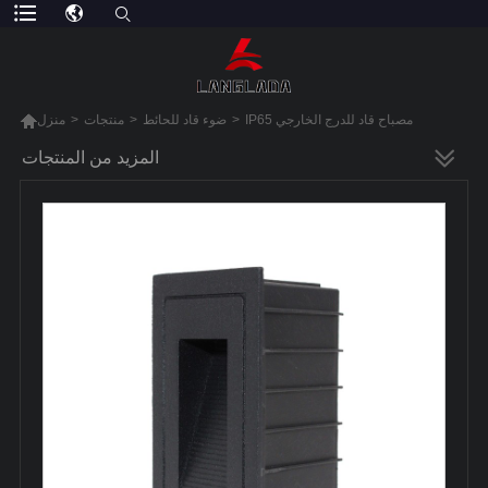

IP65 مصباح قاد للدرج الخارجي
>
ضوء قاد للحائط
>
منتجات
>
منزل
المزيد من المنتجات