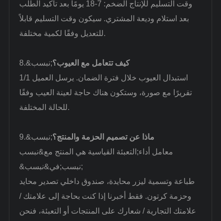
وقت التسليم للإنتاج الضخم: 7-18 يومًا بعد تأكيد الطلب
بعد استلام وديعة المشتري. سيكون وقت التسليم قابلاً
للتعديل وفقًا لكمية مختلفة.
كيف تتعامل مع العيوب؟
8.&نبسب;
1/1 استبدال العيوب خلال فترة الضمان. يرسل العميل
تقريرًا مع صورة، وستكون هناك حاجة لعينة العيب وفقًا
للحالة المختلفة.
ماذا عن تصميم الحزمة والمنتج؟
9.&نبسب;
معامل
أداء
التعبئة القياسية هي المنتج مع&نبسب;
&نبسب;في&نبسب;
طباعة وتسمية ليزر محايدة، صندوق داخلي تصدير محايد
وحزمة كرتون. فقط أخبرنا إذا كنت بحاجة إلى علامتك /
علامتك التجارية / شعارك على المنتجات أو التعبئة، فنحن