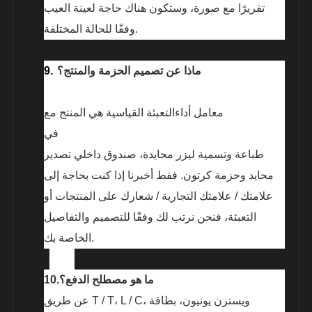
تقريرًا مع صورة، وستكون هناك حاجة لعينة العيب
وفقًا للحالة المختلفة.
ماذا عن تصميم الحزمة والمنتج؟
9.
معامل
أداء
التعبئة القياسية هي المنتج مع
في
طباعة وتسمية ليزر محايدة، صندوق داخلي تصدير
محايد وحزمة كرتون. فقط أخبرنا إذا كنت بحاجة إلى
علامتك / علامتك التجارية / شعارك على المنتجات أو
التعبئة، فنحن نرتب لك وفقًا للتصميم والتفاصيل
الخاصة بك.
ما هو مصطلح الدفع؟
10.
عن طريق T / T، L / C، ويسترن يونيون، بطاقة