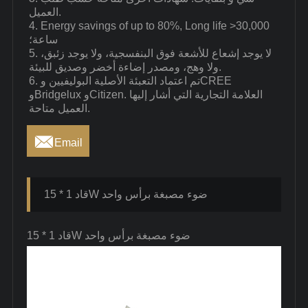
العميل.
4. Energy savings of up to 80%, Long life >30,000
ساعة؛
5. لا يوجد إشعاع للأشعة فوق البنفسجية، ولا يوجد زئبق،
ولا وهج، ومصدر إضاءة أخضر وصديق للبيئة.
6. تم اعتماد التعبئة الأصلية البوليفيين وCREE
وBridgelux وCitizen. العلامة التجارية التي أشار إليها
العميل متاحة.

Email
قاد 1 * 15W ضوء مصبغة برأس واحد
قاد 1 * 15W ضوء مصبغة برأس واحد