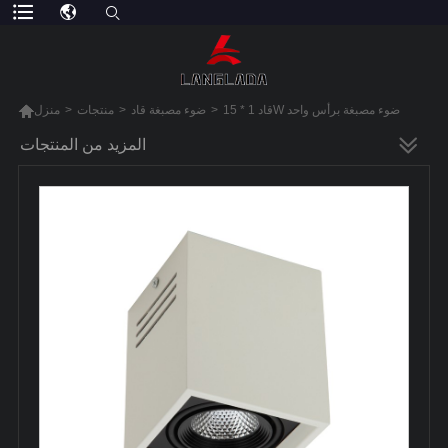

قاد 1 * 15W ضوء مصبغة برأس واحد
>
ضوء مصبغة قاد
>
منتجات
>
منزل
المزيد من المنتجات