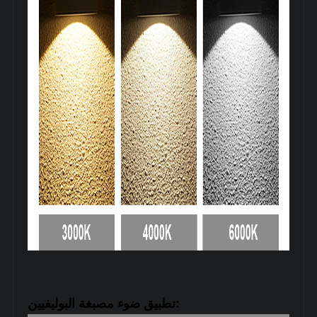
تطبيق ضوء مصبغة البوليفيين: