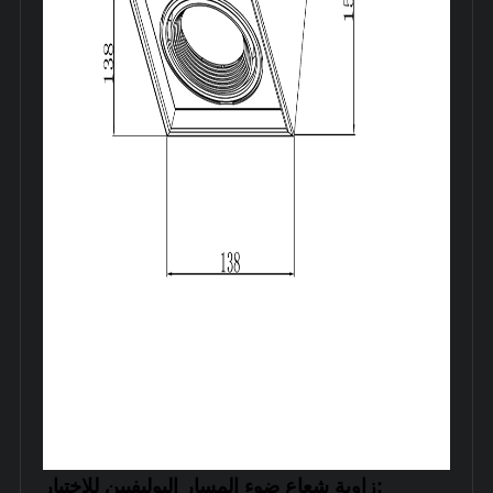
زاوية شعاع ضوء المسار البوليفيين للاختيار: