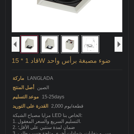
قاد 1 * 15W ضوء مصبغة برأس واحد
LANGLADA
ماركة
الصين
أصل المنتج
15-25days
موعد التسليم
2,000 قطعة/يوم
القدرة على التوريد
مزايا مصباح الشبكة LED الخاص بنا:
1. التسليم السريع والسعر المعقول.
2. ضمان لمدة سنتين على الأقل؛
3. سي و بنفايات. شهادات أخرى متاحة حسب طلب