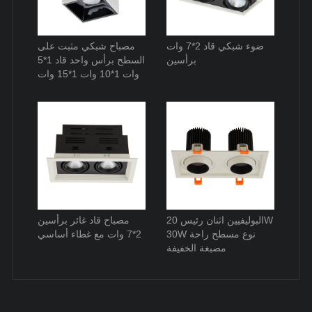
ضوء شبكي قاد 2*7 وات
مصباح شبكي مثبت على
برأسين
السطح برأس واحد قاد 1*5
وات 1*10 وات 1*15 وات
البوليفيين اثنان رئيس 20W
مصباح قاد غائر برأسين
30W نوع مسطح راحة
2*7 وات مع غطاء أساسي
مصبغة الخفيفة