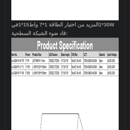
W
1*30
المزيد من اختيار الطاقة 1*7 واط
1*15
في
قاد ضوء الشبكة السطحية: